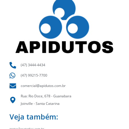
(47) 3444-4434
(47) 99215-7700
comercial@apidutos.com.br
Rua: Rio Doce, 678 - Guanabara
Joinville - Santa Catarina
Veja também:
proteçãocatodica.com.br