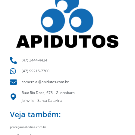
(47) 3444-4434
(47) 99215-7700
comercial@apidutos.com.br
Rua: Rio Doce, 678 - Guanabara
Joinville - Santa Catarina
Veja também:
proteçãocatodica.com.br